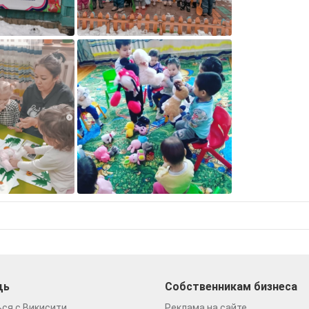
щь
Собственникам бизнеса
ся с Викисити
Реклама на сайте