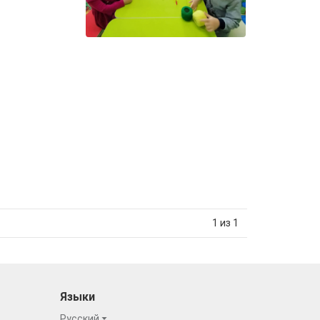
1 из 1
Языки
Русский