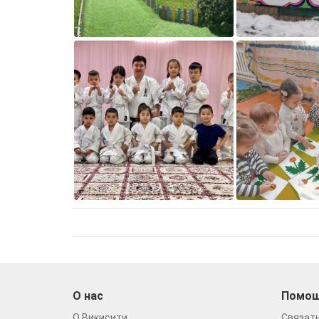
О нас
Помо
О Викисити
Связать