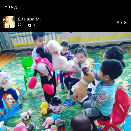
Назад
Динара М.
8
/ 8
друг
отзывов
1
8