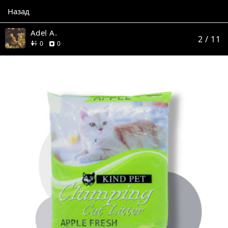
Назад
Adel A.
2
/ 11
друзей
отзывов
0
0