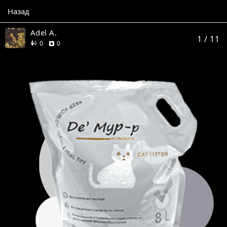
Назад
Adel A.
1
/ 11
друзей
отзывов
0
0