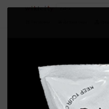
Найти
Рестораны
Детские сады
Сред
Фотографии kakadu-zoo
kakadu-zoo.kz
1
отзыв