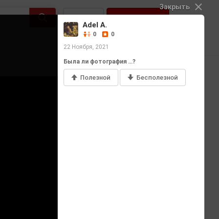
Закрыть
Войти
Регистрация
Adel A.
0
0
22 Ноября, 2021
Была ли фотография …?
Полезной
Бесполезной
Добавить фото