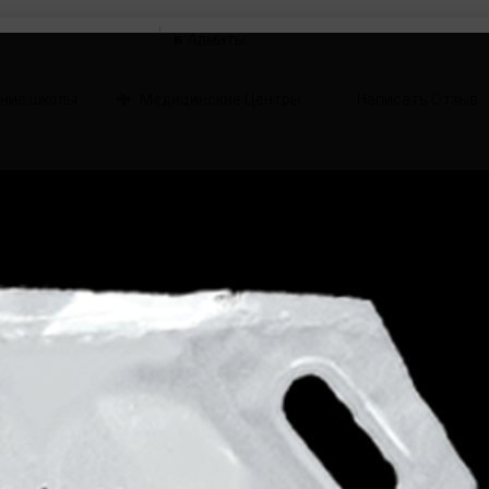
в
ние школы
Медицинские Центры
Написать Отзыв
.kz