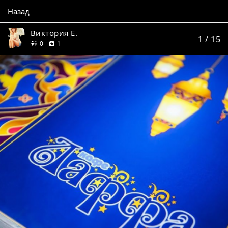
Назад
Виктория Е.
1
/ 15
друзей
отзыв
0
1