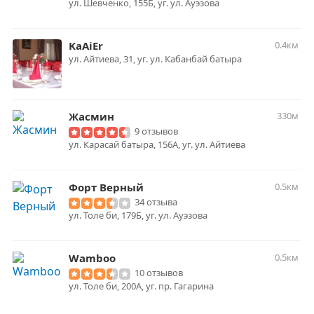
ул. Шевченко, 155Б, уг. ул. Ауэзова
KaAiEr
0.4км
ул. Айтиева, 31, уг. ул. Кабанбай батыра
Жасмин
330м
9 отзывов
ул. Карасай батыра, 156А, уг. ул. Айтиева
Форт Верный
0.5км
34 отзыва
ул. Толе би, 179Б, уг. ул. Ауэзова
Wamboo
0.5км
10 отзывов
ул. Толе би, 200А, уг. пр. Гагарина