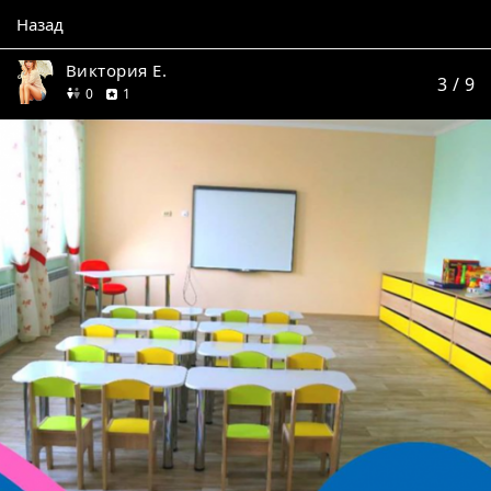
Назад
Виктория Е.
3
/ 9
друзей
отзыв
0
1