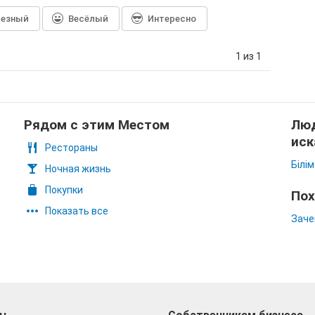
лезный
Весёлый
Интересно
1 из 1
Рядом с этим Местом
Люд
иск
Рестораны
Білім
Ночная жизнь
Покупки
Пох
Показать все
Заче