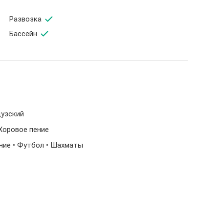
Развозка
Бассейн
цузский
 Хоровое пение
ание • Футбол • Шахматы