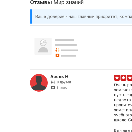
Отзывы
Мир знаний
Ваше доверие - наш главный приоритет, комп
Асель Н.
0
друзей
Очень ра
1
отзыв
замечате
пусть ещ
недостат
нравится
заметили
учебного
школе. С
Был ли от