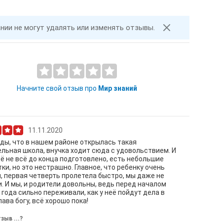
ании не могут удалять или изменять отзывы.
Начните свой отзыв про
Мир знаний
11.11.2020
ды, что в нашем районе открылась такая
льная школа, внучка ходит сюда с удовольствием. И
ё не всё до конца подготовлено, есть небольшие
ки, но это нестрашно. Главное, что ребенку очень
, первая четверть пролетела быстро, мы даже не
. И мы, и родители довольны, ведь перед началом
 года сильно переживали, как у неё пойдут дела в
лава богу, всё хорошо пока!
зыв ...?