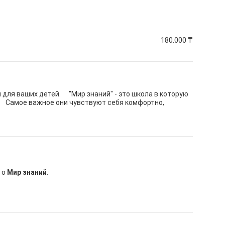
180.000
₸
для ваших детей. ⠀ "Мир знаний" - это школа в которую
. ⠀ Самое важное они чувствуют себя комфортно,
 о
Мир знаний
.