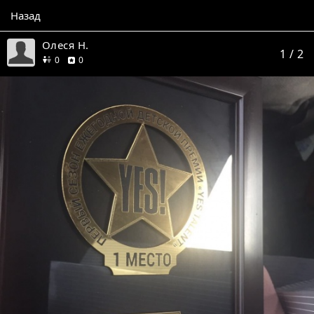
Назад
Олеся Н.
1
/ 2
друзей
отзывов
0
0