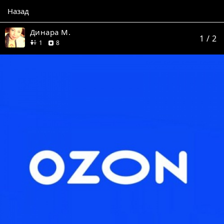
Назад
Динара М.
1
/ 2
друг
отзывов
1
8