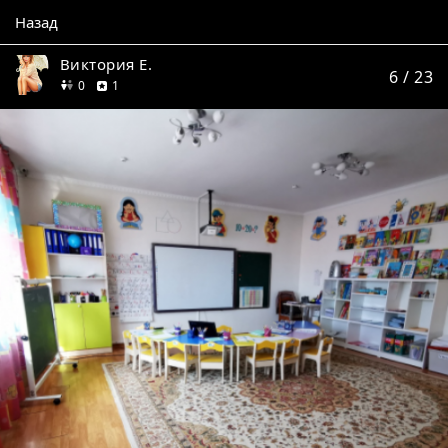
Назад
Виктория Е.
6
/ 23
друзей
отзыв
0
1