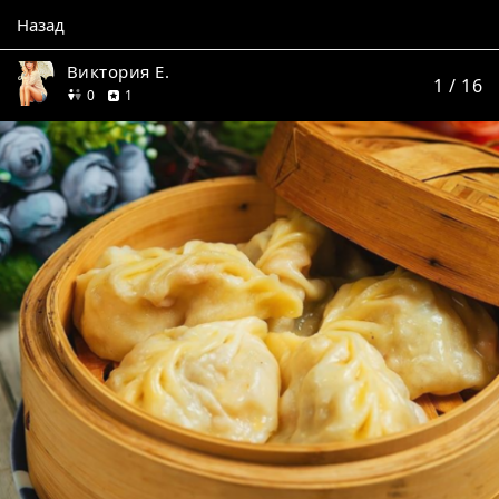
Назад
Виктория Е.
1
/ 16
друзей
отзыв
0
1