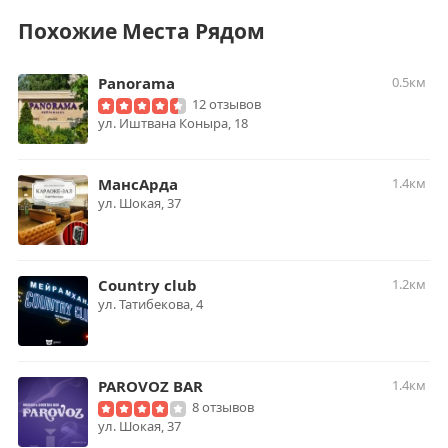
Похожие Места Рядом
Panorama
0.5км
12 отзывов
ул. Иштвана Коныра, 18
МансАрда
1.4км
ул. Шокая, 37
Country club
1.2км
ул. Татибекова, 4
PAROVOZ BAR
1.4км
8 отзывов
ул. Шокая, 37