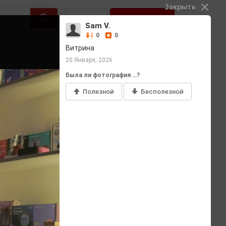
Закрыть
Войти
Регистрация
Sam V.
0
0
Витрина
20 Января, 2026
Была ли фотография …?
Полезной
Бесполезной
Добавить фото