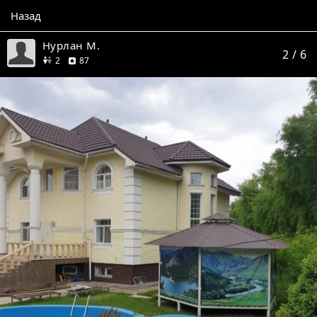
Назад
Нурлан М.
2
/ 6
друга
отзывов
2
87