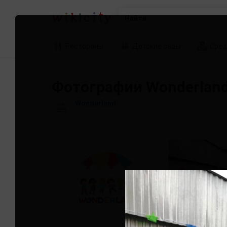
Найти
Рестораны
Детские сады
Сред
Фотографии Wonderlan
Wonderland