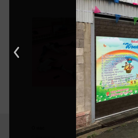
О нас
Помо
О Викисити
Связать