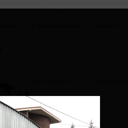
в
ние школы
Медицинские Центры
Написать Отзыв
d