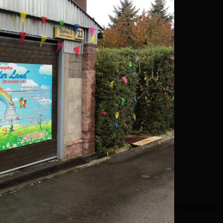
щь
Собственникам бизнеса
ся с Викисити
Реклама на сайте