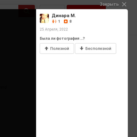
Закрыть
Войти
Регистрация
Динара М.
1
8
25 Апреля, 2022
Была ли фотография …?
Полезной
Бесполезной
Добавить фото