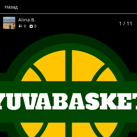
Назад
Alina B.
1
/ 11
друзей
отзывов
0
0