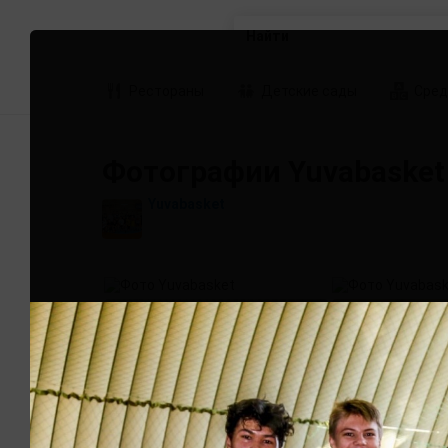
Найти
Рестораны
Детские сады
Сред
Фотографии Yuvabasket
Yuvabasket