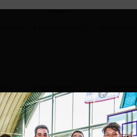
в
ние школы
Медицинские Центры
Написать Отзыв