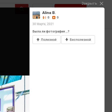
Закрыть
Войти
Регистрация
Alina B.
0
0
30 Марта, 2021
Была ли фотография …?
Полезной
Бесполезной
Добавить фото