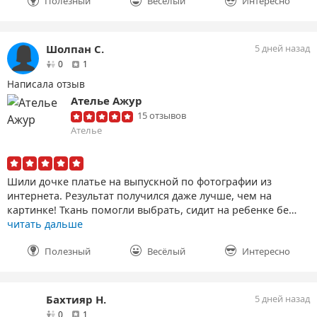
Полезный
Весёлый
Интересно
Шолпан С.
5 дней назад
друзей
отзыв
0
1
Написала отзыв
Ателье Ажур
15 отзывов
Ателье
Шили дочке платье на выпускной по фотографии из
интернета. Результат получился даже лучше, чем на
картинке! Ткань помогли выбрать, сидит на ребенке бе…
читать дальше
Полезный
Весёлый
Интересно
Бахтияр Н.
5 дней назад
друзей
отзыв
0
1