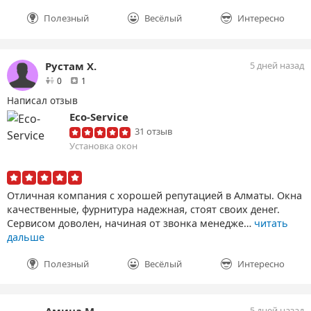
Полезный
Весёлый
Интересно
Рустам Х.
5 дней назад
друзей
отзыв
0
1
Написал отзыв
Eco-Service
31 отзыв
Установка окон
Отличная компания с хорошей репутацией в Алматы. Окна
качественные, фурнитура надежная, стоят своих денег.
Сервисом доволен, начиная от звонка менедже…
читать
дальше
Полезный
Весёлый
Интересно
Амина М.
5 дней назад