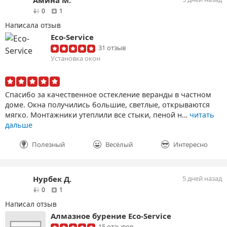
друзей
отзыв
0
1
Написала отзыв
Eco-Service
31 отзыв
Установка окон
Спасибо за качественное остекление веранды в частном
доме. Окна получились большие, светлые, открываются
мягко. Монтажники утеплили все стыки, пеной н…
читать
дальше
Полезный
Весёлый
Интересно
Нурбек Д.
5 дней назад
друзей
отзыв
0
1
Написал отзыв
Алмазное бурение Eco-Service
15 отзывов