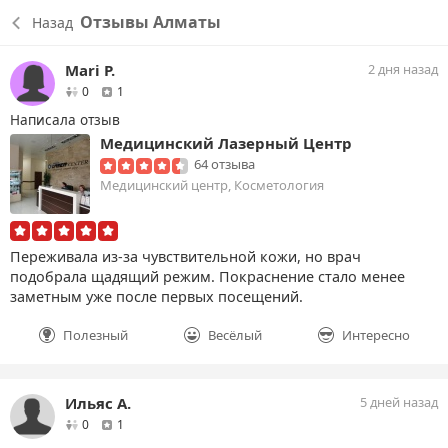
Отзывы Алматы
Назад
Mari P.
2 дня назад
друзей
отзыв
0
1
Написала отзыв
Медицинский Лазерный Центр
64 отзыва
Медицинский центр, Косметология
Переживала из-за чувствительной кожи, но врач
подобрала щадящий режим. Покраснение стало менее
заметным уже после первых посещений.
Полезный
Весёлый
Интересно
Ильяс А.
5 дней назад
друзей
отзыв
0
1