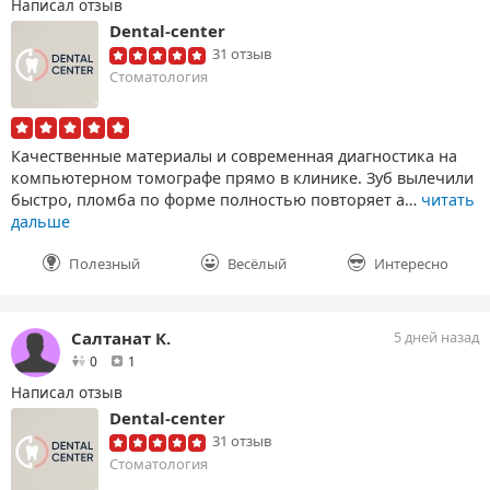
Написал отзыв
Dental-center
31 отзыв
Стоматология
Качественные материалы и современная диагностика на
компьютерном томографе прямо в клинике. Зуб вылечили
быстро, пломба по форме полностью повторяет а…
читать
дальше
Полезный
Весёлый
Интересно
Салтанат К.
5 дней назад
друзей
отзыв
0
1
Написал отзыв
Dental-center
31 отзыв
Стоматология