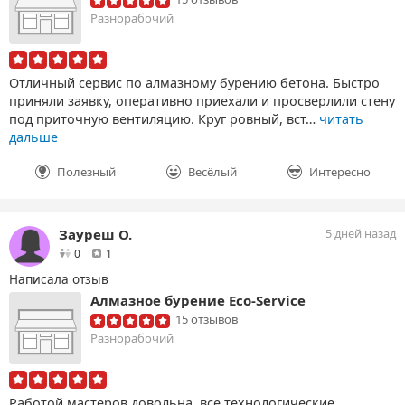
Разнорабочий
Отличный сервис по алмазному бурению бетона. Быстро
приняли заявку, оперативно приехали и просверлили стену
под приточную вентиляцию. Круг ровный, вст…
читать
дальше
Полезный
Весёлый
Интересно
Зауреш О.
5 дней назад
друзей
отзыв
0
1
Написала отзыв
Алмазное бурение Eco-Service
15 отзывов
Разнорабочий
Работой мастеров довольна, все технологические