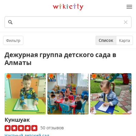
Викисити
Фильтр
Список
Карта
Дежурная группа детского сада
в
Алматы
Куншуак
50 отзывов
Частный детский сад