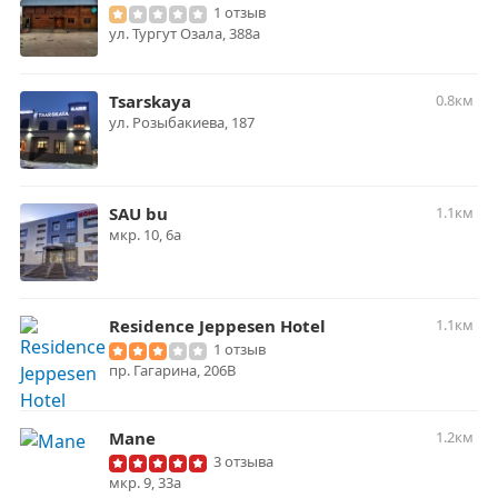
1 отзыв
ул. Тургут Озала, 388а
Tsarskaya
0.8км
ул. Розыбакиева, 187
SAU bu
1.1км
мкр. ​10, 6а
Residence Jeppesen Hotel
1.1км
1 отзыв
пр. Гагарина, 206В
Mane
1.2км
3 отзыва
мкр. 9, 33а