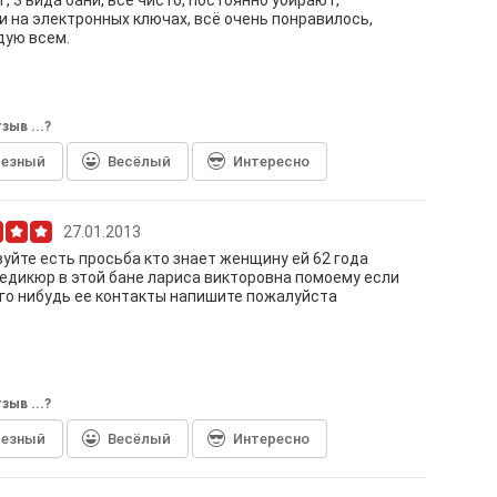
тг, 3 вида бани, все чисто, постоянно убирают,
 на электронных ключах, всё очень понравилось,
дую всем.
зыв ...?
лезный
Весёлый
Интересно
27.01.2013
уйте есть просьба кто знает женщину ей 62 года
едикюр в этой бане лариса викторовна помоему если
ого нибудь ее контакты напишите пожалуйста
зыв ...?
лезный
Весёлый
Интересно