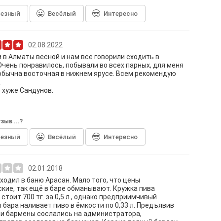
лезный
Весёлый
Интересно
02.08.2022
 в Алматы весной и нам все говорили сходить в
Очень понравилось, побывали во всех парных, для меня
обычна восточная в нижнем ярусе. Всем рекомендую
.
 хуже Сандунов.
зыв ...?
лезный
Весёлый
Интересно
02.01.2018
ходил в баню Арасан. Мало того, что цены
кие, так ещё в баре обманывают. Кружка пива
, стоит 700 тг. за 0,5 л., однако предприимчивый
 бара наливает пиво в ёмкости по 0,33 л. Предъявив
и бармены сослались на администратора,