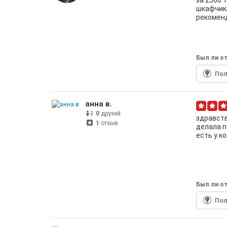
за 2500 
шкафчики
рекомен
Был ли от
По
анна в.
0
друзей
здравств
1
отзыв
делала п
есть у к
Был ли от
По