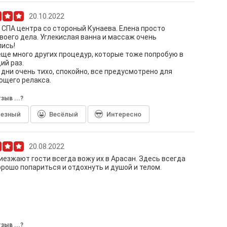
20.10.2022
 СПА центра со стороный Кунаева. Елена просто
воего дела. Углекислая ванна и массаж очень
ись!
еще много других процедур, которые тоже попробую в
ий раз.
 дни очень тихо, спокойно, все предусмотрено для
ющего релакса.
зыв ...?
лезный
Весёлый
Интересно
20.08.2022
иезжают гости всегда вожу их в Арасан. Здесь всегда
рошо попариться и отдохнуть и душой и телом.
зыв ...?