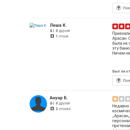
По
Леша К.
0
друзей
Приехали
1
отзыв
Арасан. 
была не 
эту баню
Ничем не
Был ли от
По
Ануар Б.
0
друзей
Недавно 
2
отзыва
космичес
,,Арасан,
персонал
претензи