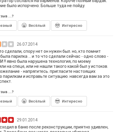
ратор сослался на барменов. Короче полный бардак.
ие было испорчено. Больше туда не пойду.
зыв ...?
лезный
Весёлый
Интересно
26.07.2014
то сделали, спору нет он нужен был. но, кто помнит
была парилка ... и то что сделали сейчас - одно слово -
 !! явно была нарушена технология, по моему
ли на спеце, или не нашли такого какой был у истоков.
пожелание - напрягитесь. пригласите настоящих
о парилкам и исправьте ситуацию. навсегда вам за это
спект.
зыв ...?
лезный
Весёлый
Интересно
29.01.2014
сходил в баню после реконструкции, приятно удивлен,