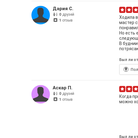
Дария С.
0
друзей
Ходила в
1
отзыв
мастер с
понравил
Но есть 
следующ
В буднии
потряса
Был ли от
По
Аскар П.
0
друзей
Когда пр
1
отзыв
можно хо
Был ли от