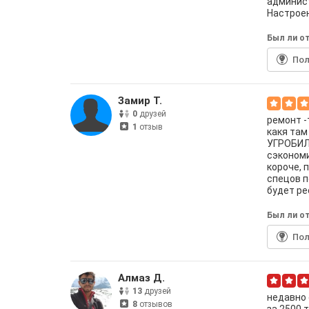
админист
Настроен
Был ли от
По
Замир Т.
0
друзей
ремонт -
1
отзыв
какя там 
УГРОБИЛИ
сэкономи
короче, 
спецов п
будет ре
Был ли от
По
Алмаз Д.
13
друзей
недавно 
8
отзывов