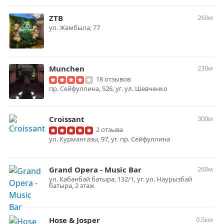
ZTB
260м
ул. Жамбыла, 77
Munchen
230м
18 отзывов
пр. Сейфуллина, 526, уг. ул. Шевченко
Croissant
300м
2 отзыва
ул. Курмангазы, 97, уг. пр. Сейфуллина
Grand Opera - Music Bar
260м
ул. Кабанбай батыра, 132/1, уг. ул. Наурызбай
батыра, 2 этаж
Hose & Josper
0.5км