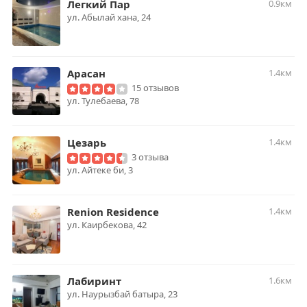
Легкий Пар
0.9км
ул. Абылай хана, 24​
Арасан
1.4км
15 отзывов
ул. Тулебаева, 78
Цезарь
1.4км
3 отзыва
ул. Айтеке би, 3
Renion Residence
1.4км
ул. Каирбекова, 42
Лабиринт
1.6км
ул. Наурызбай батыра, 23