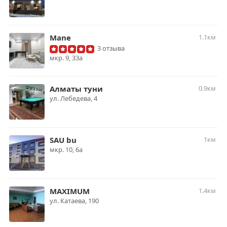
Mane
1.1км
3 отзыва
мкр. 9, 33а
Алматы туни
0.9км
ул. Лебедева, 4
SAU bu
1км
мкр. ​10, 6а
MAXIMUM
1.4км
ул. Катаева, 190