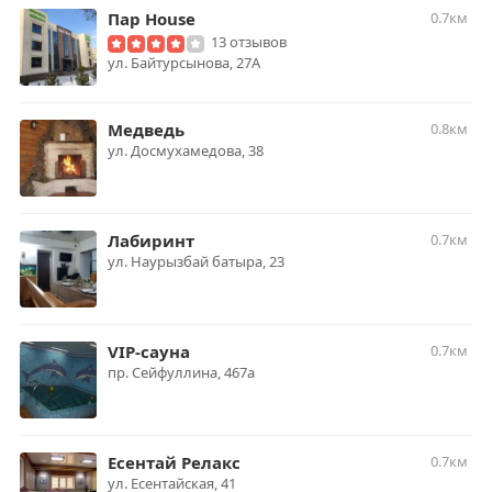
Пар House
0.7км
13 отзывов
ул. Байтурсынова, 27А
Медведь
0.8км
ул. Досмухамедова, 38
Лабиринт
0.7км
ул. Наурызбай батыра, 23
VIP-сауна
0.7км
пр. Сейфуллина, 467а
Есентай Релакс
0.7км
​ул. Есентайская, 41​