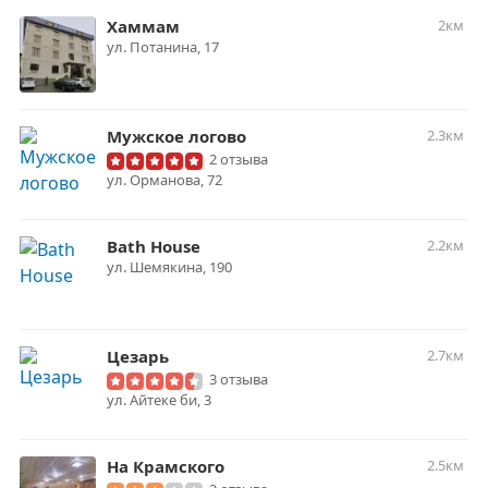
Хаммам
2км
ул. Потанина, 17
Мужское логово
2.3км
2 отзыва
​ул. Орманова, 72
Bath House
2.2км
​ул. Шемякина, 190
Цезарь
2.7км
3 отзыва
ул. Айтеке би, 3
На Крамского
2.5км