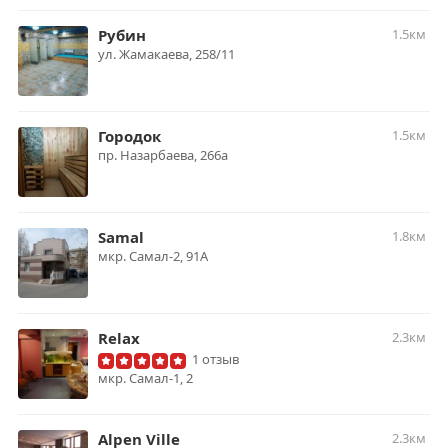
Рубин
1.5км
ул. Жамакаева, 258/11
Городок
1.5км
пр. Назарбаева, 266а​
Samal
1.8км
мкр. Самал-2, 91А
Relax
2.3км
1 отзыв
мкр. Самал-1, 2
Alpen Ville
2.3км