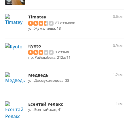
Timatey
0.6км
87 отзывов
ул. Жумалиева, 18
Kyoto
0.9км
1 отзыв
пр. Райымбека, 212а/11
Медведь
1.2км
ул. Досмухамедова, 38
Есентай Релакс
1км
​ул. Есентайская, 41​