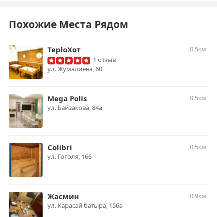
Похожие Места Рядом
TeploХот
0.5км
1 отзыв
​ул. Жумалиева, 60
Mega Polis
0.5км
ул. Байзакова, 84а
Colibri
0.5км
ул. Гоголя, 166
Жасмин
0.9км
ул. Карасай батыра, 156а