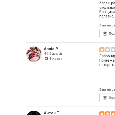
бара и р
скользко
Банщики 
полезно,
Был ли от
По
Annie P.
0
друзей
Забронир
4
отзыва
Приезжаю
потерять
Был ли от
По
Антон Т.