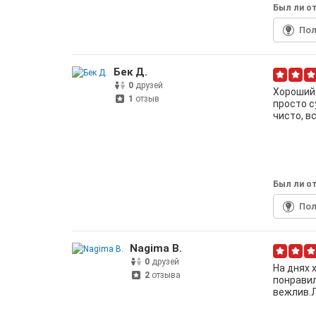
Был ли от
По
Бек Д.
0
друзей
Хороший 
1
отзыв
просто с
чисто, в
Был ли от
По
Nagima B.
0
друзей
На днях 
2
отзыва
понравил
вежлив.Л