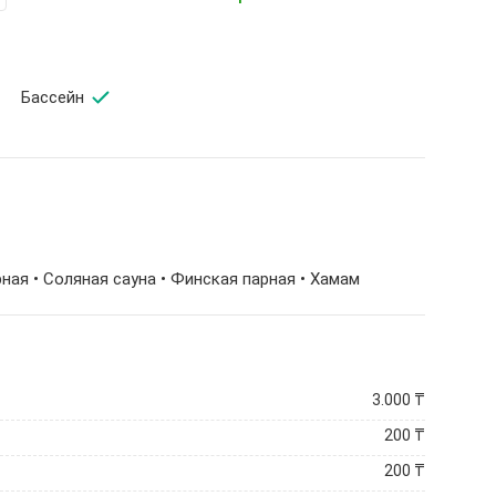
Бассейн
рная • Соляная сауна • Финская парная •
Хамам
3.000
₸
200
₸
200
₸