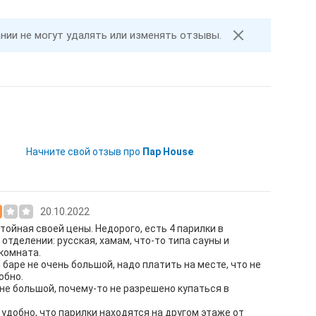
ании не могут удалять или изменять отзывы.
Начните свой отзыв про
Пар House
20.10.2022
тойная своей цены. Недорого, есть 4 парилки в
отделении: русская, хамам, что-то типа сауны и
комната.
 баре не очень большой, надо платить на месте, что не
обно.
не большой, почему-то не разрешено купаться в
 удобно, что парилки находятся на другом этаже от