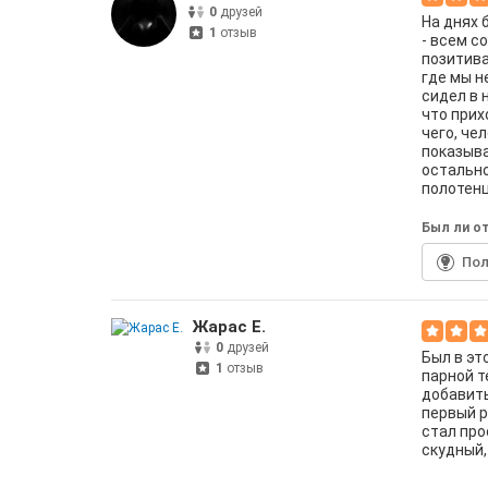
0
друзей
На днях 
1
отзыв
- всем с
позитива
где мы н
сидел в 
что прих
чего, че
показыва
остально
полотенц
Был ли от
По
Жарас Е.
0
друзей
Был в эт
1
отзыв
парной т
добавить
первый р
стал про
скудный,