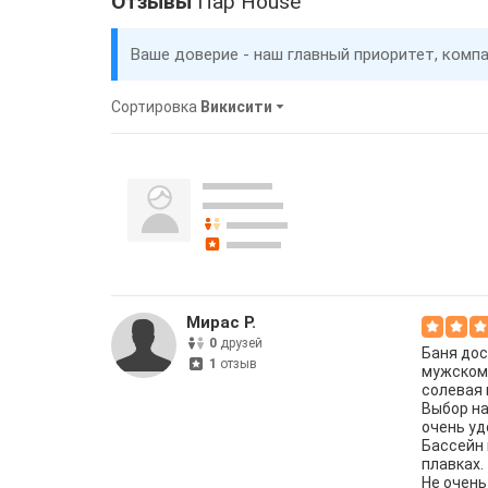
Отзывы
Пар House
Ваше доверие - наш главный приоритет, комп
Сортировка
Викисити
Мирас Р.
0
друзей
Баня дос
1
отзыв
мужском 
солевая 
Выбор на
очень уд
Бассейн 
плавках.
Не очень