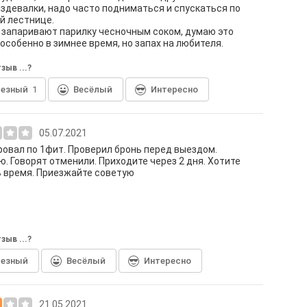
аздевалки, надо часто подниматься и спускаться по
й лестнице.
запаривают парилку чесночным соком, думаю это
 особенно в зимнее время, но запах на любителя.
зыв ...?
лезный
1
Весёлый
Интересно
05.07.2021
овал по 1фит. Проверил бронь перед выездом.
. Говорят отменили. Приходите через 2 дня. Хотите
 время. Приезжайте советую
зыв ...?
лезный
Весёлый
Интересно
21.05.2021