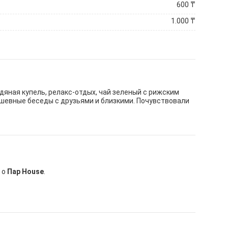
600
₸
1.000
₸
дяная купель, релакс-отдых, чай зеленый с рижским
ушевные беседы с друзьями и близкими. Почувствовали
 о
Пар House
.