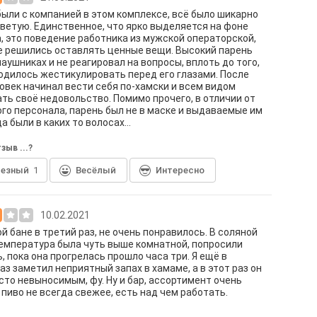
были с компанией в этом комплексе, всё было шикарно
оветую. Единственное, что ярко выделяется на фоне
, это поведение работника из мужской операторской,
е решились оставлять ценные вещи. Высокий парень
наушниках и не реагировал на вопросы, вплоть до того,
одилось жестикулировать перед его глазами. После
ловек начинал вести себя по-хамски и всем видом
ть своё недовольство. Помимо прочего, в отличии от
го персонала, парень был не в маске и выдаваемые им
а были в каких то волосах...
зыв ...?
лезный
1
Весёлый
Интересно
10.02.2021
ой бане в третий раз, не очень понравилось. В соляной
емпература была чуть выше комнатной, попросили
, пока она прогрелась прошло часа три. Я ещё в
аз заметил неприятный запах в хамаме, а в этот раз он
сто невыносимым, фу. Ну и бар, ассортимент очень
 пиво не всегда свежее, есть над чем работать.