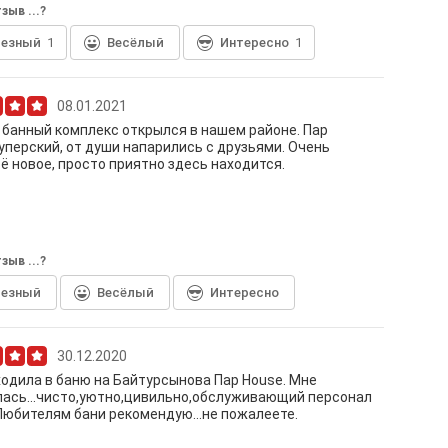
зыв ...?
лезный
1
Весёлый
Интересно
1
08.01.2021
банный комплекс открылся в нашем районе. Пар
уперский, от души напарились с друзьями. Очень
сё новое, просто приятно здесь находится.
зыв ...?
лезный
Весёлый
Интересно
30.12.2020
ходила в баню на Байтурсынова Пар House. Мне
ась...чисто,уютно,цивильно,обслуживающий персонал
юбителям бани рекомендую...не пожалеете.