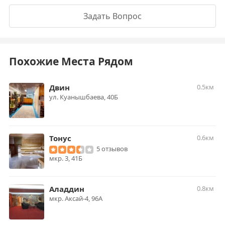
Задать Вопрос
Похожие Места Рядом
Двин
0.5км
​ул. Куанышбаева, 40Б
Тонус
0.6км
5 отзывов
мкр. 3, 41Б
Аладдин
0.8км
мкр. Аксай-4, 96А