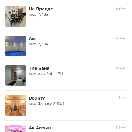
На Правде
0.8км
мкр. ​7, 13а
Аю
0.8км
мкр. 7, 13а
The Баня
0.8км
мкр. Аксай-4, 117/1
Bounty
1км
мкр. Жетысу-2, 83/1​
Ак-Алтын
1.1км