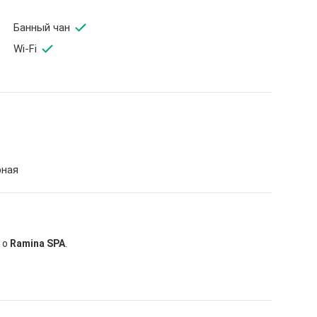
Банный чан
Wi-Fi
рная
 о
Ramina SPA
.