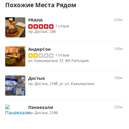
Похожие Места Рядом
PRAHA
250м
1 отзыв
пр. Достык, 248
АндерСон
190м
1 отзыв
ул. Кажымукана, 37, ЖК Рапсодия
Достык
180м
пр. Достык, 218б, уг. ул. Кажымукана
Панаехали
230м
​пр. Достык, 218Б