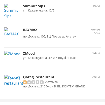
Summit Sips
190м
ул. Кажымукана, 12/2
BAYMAX
менее
50м
пр. Достык, 105, ​БЦ Премьер Алатау​
ZMood
0.4км
ул. Кажымукана, 49, ЖК Royal, 1 этаж
QazaQ restaurant
0.5км
2 отзыва
пр. Достык, 210 блок Б, БЦ KOKTEM GRAND