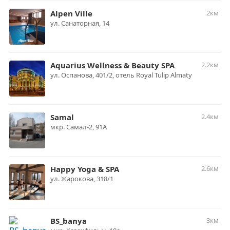
Alpen Ville
2км
ул. Санаторная, 14
Aquarius Wellness & Beauty SPA
2.2км
ул. Оспанова, 401/2, отель Royal Tulip Almaty
Samal
2.4км
мкр. Самал-2, 91А
Happy Yoga & SPA
2.6км
ул. Жарокова, 318/1
BS_banya
3км