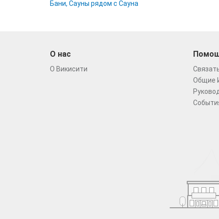
Бани, Сауны рядом с Сауна
О нас
Помо
О Викисити
Связать
Общие 
Руковод
Событи