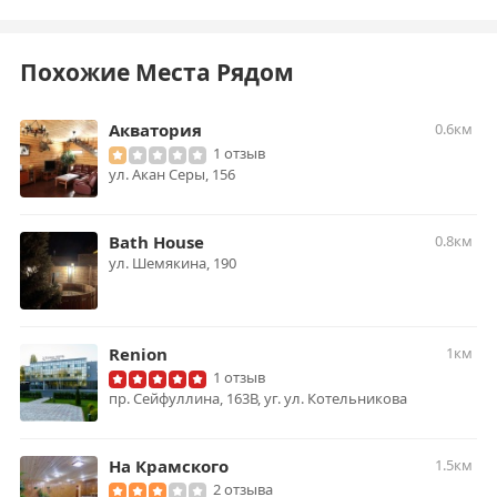
Похожие Места Рядом
Акватория
0.6км
1 отзыв
ул. Акан Серы, 156
Bath House
0.8км
​ул. Шемякина, 190
Renion
1км
1 отзыв
пр. Cейфуллина, 163В, уг. ул. Котельникова
На Крамского
1.5км
2 отзыва