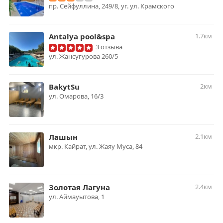
пр. Сейфуллина, 249/8, уг. ул. Крамского
Antalya pool&spa
1.7км
3 отзыва
​ул. Жансугурова 260/5
BakytSu
2км
ул. Омарова, 16/3
Лашын
2.1км
мкр. Кайрат, ​ул. Жаяу Муса, 84
Золотая Лагуна
2.4км
ул. Аймауытова, 1