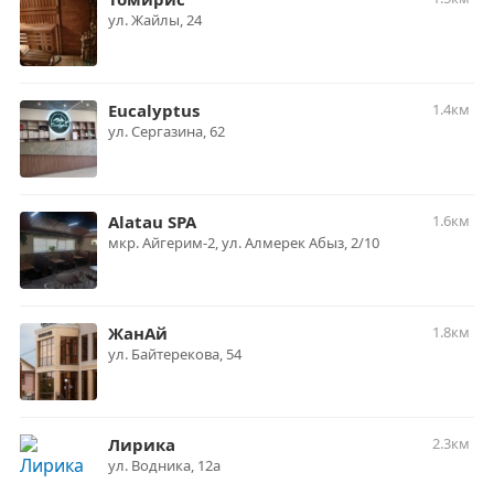
​ул. Жайлы, 24
Eucalyptus
1.4км
​ул. Сергазина, 62
Alatau SPA
1.6км
​мкр. Айгерим-2, ул. Алмерек Абыз, 2/10
ЖанАй
1.8км
​ул. Байтерекова, 54
Лирика
2.3км
​ул. Водника, 12а