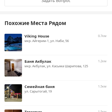
Задать Вопрос
Похожие Места Рядом
Viking House
0.7км
мкр. Айгерим-1, ул. Наби, 56​
Баня Акбулак
1.2км
мкр. Акбулак, ​ул. Касыма Шарипова, 125
Семейная баня
1.5км
ул. Сарытогай, 19
Томирис
1.5км