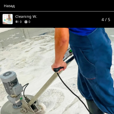
Назад
Cleaning W.
4
/ 5
друзей
отзывов
0
0