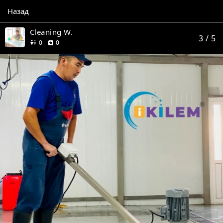
Назад
Cleaning W.
3
/ 5
друзей
отзывов
0
0