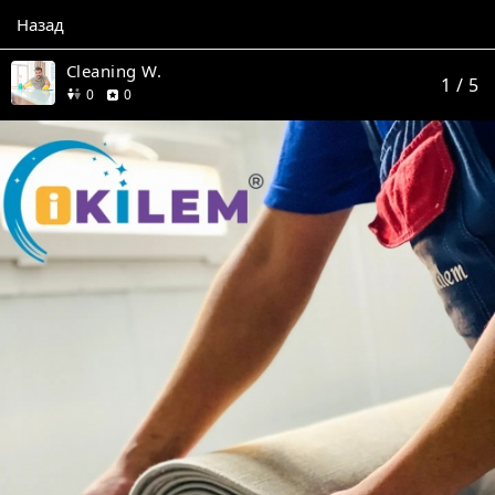
Назад
Cleaning W.
1
/ 5
друзей
отзывов
0
0