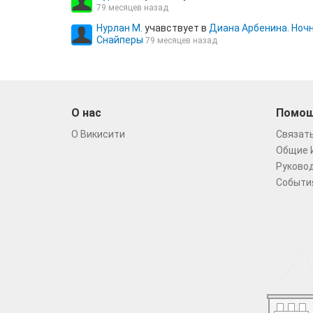
79 месяцев назад
Нурлан М.
учавствует в
Диана Арбенина. Ноч
Снайперы
79 месяцев назад
О нас
Помо
О Викисити
Связать
Общие 
Руковод
Событи