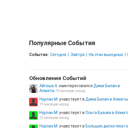
Популярные События
События:
Сегодня
Завтра
На этих выходных
Обновления Cобытий
Айгеша А.
заинтересовался
Дима Билан в
Алматы
78 месяцев назад
Нурлан М.
учавствует в
Дима Билан в Алматы
79 месяцев назад
Нурлан М.
учавствует в
Ольга Бузова в Алма
79 месяцев назад
Нурлан М.
учавствует в
Большая дискотека г