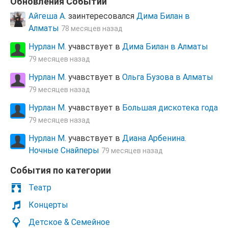
Обновления Cобытий
Айгеша А.
заинтересовался
Дима Билан в
Алматы
78 месяцев назад
Нурлан М.
учавствует в
Дима Билан в Алматы
79 месяцев назад
Нурлан М.
учавствует в
Ольга Бузова в Алматы
79 месяцев назад
Нурлан М.
учавствует в
Большая дискотека года
79 месяцев назад
Нурлан М.
учавствует в
Диана Арбенина.
Ночные Снайперы
79 месяцев назад
Cобытия по категории
Театр
Концерты
Детское & Семейное