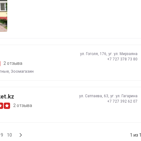
ул. Гоголя, 176, уг. ул. Мирзаяна
+7 727 378 73 80
2 отзыва
тные
,
Зоомагазин
et.kz
ул. Сатпаева, 63, уг. ул. Гагарина
+7 727 392 62 07
2 отзыва
9
10
1 из 