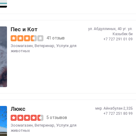
Пес и Кот
ул. Абдуллиных, 40 уг. ул.
Казыбек би
41 отзыв
+7 727 291 01 09
Зоомагазин
,
Ветеринар
,
Услуги для
животных
Люкс
мкр. Айнабулак-2,32Б
+7 727 251 80 99
5 отзывов
Зоомагазин
,
Ветеринар
,
Услуги для
животных