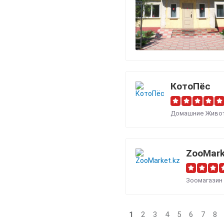
КотоПёс
Домашние Живо
ZooMark
Зоомагазин
1
2
3
4
5
6
7
8