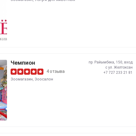
Чемпион
пр. Райымбека, 150, вход
с ул. Желтоксан
4 отзыва
+7 727 233 21 81
Зоомагазин
,
Зоосалон