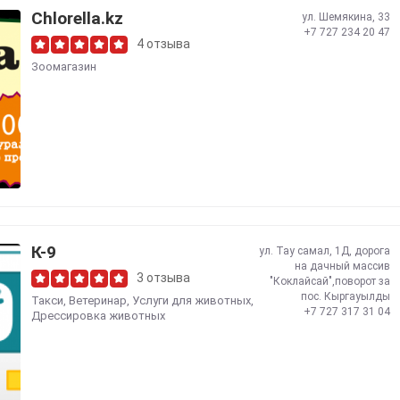
Сhlorella.kz
ул. Шемякина, 33
+7 727 234 20 47
4 отзыва
Зоомагазин
К-9
ул. Тау самал, 1Д, дорога
на дачный массив
3 отзыва
"Коклайсай",поворот за
пос. Кыргауылды
Такси
,
Ветеринар
,
Услуги для животных
,
+7 727 317 31 04
Дрессировка животных