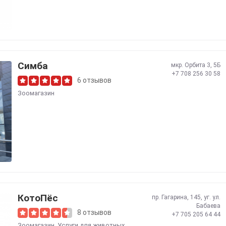
Симба
мкр. Орбита 3, 5Б
+7 708 256 30 58
6 отзывов
Зоомагазин
КотоПёс
пр. Гагарина, 145, уг. ул.
Бабаева
8 отзывов
+7 705 205 64 44
Зоомагазин
,
Услуги для животных