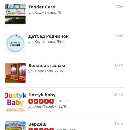
Tender Care
70м
​ул. Ходжанова, 76
ДетСад Родничок
180м
ул. Ходжанова, 59/4
Болашак галым
0.4км
ул. Жарокова, 278А
Dostyk baby
0.4км
1 отзыв
ул. Аль-Фараби, 93/9
Зердеш
0.6км