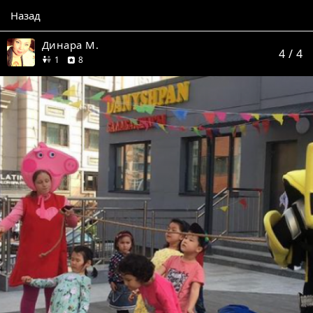
Назад
Динара М.
4
/ 4
друг
отзывов
1
8