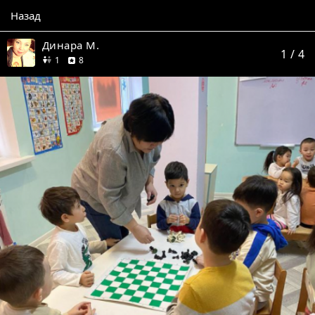
Назад
Динара М.
1
/ 4
друг
отзывов
1
8