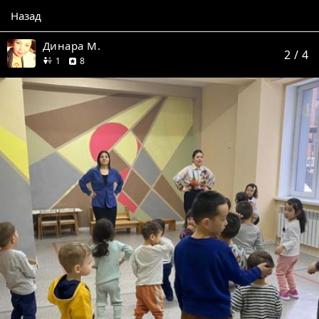
Назад
Динара М.
2
/ 4
друг
отзывов
1
8