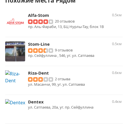
Похожие Места Рядом
Alfa-Stom
0.5км
20 отзывов
пр. Аль-Фараби, 13, БЦ Нурлы-Тау, блок 1В
Stom-Line
0.5км
9 отзывов
пр. Сейфуллина , 546, уг. ул. Сатпаева
Riza-Dent
0.6км
2 отзыва
ул. Масанчи, 99, уг. ул. Сатпаева
Dentex
0.4км
ул. Сатпаева, 20а, уг. пр. Сейфуллина