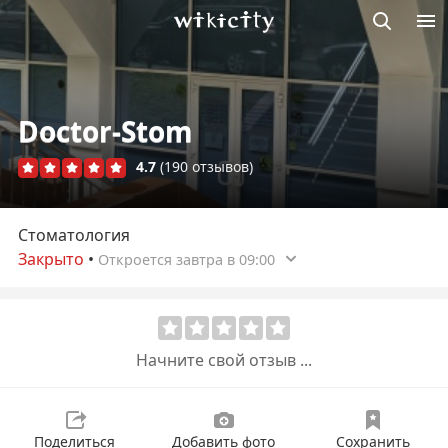
Викисити
Doctor-Stom
4.7
(190 отзывов)
Стоматология
Закрыто
•
Откроется завтра в 09:00
Начните свой отзыв ...
Поделиться
Добавить фото
Сохранить