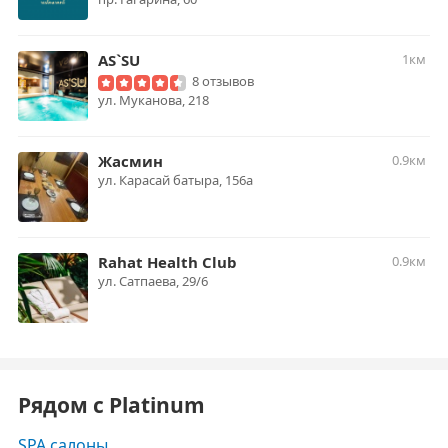
AS`SU
1км
8 отзывов
ул. Муканова, 218
Жасмин
0.9км
ул. Карасай батыра, 156а
Rahat Health Club
0.9км
ул. Сатпаева, 29/6
Рядом с Platinum
SPA салоны