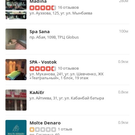
Madina
280м
16 отзывов
ул. Ауэзова, 125, уг. ул. Мынбаева
Spa Sana
100м
пр. Абая, 109B, ТРЦ Globus
SPA - Vostok
0.9км
10 отзывов
ул. Муканова, 241, уг. ул. Шевченко, ЖК
«Театральный», 1 блок, 19 этаж
KaAiEr
0.8км
ул. Айтиева, 31, уг. ул. Кабанбай батыра
Molte Denaro
0.9км
1 отзыв
пр. Гагарина, 60